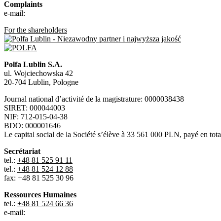
Complaints
e-mail:
For the shareholders
Polfa Lublin S.A.
ul. Wojciechowska 42
20-704 Lublin, Pologne
Journal national d’activité de la magistrature: 0000038438
SIRET: 000044003
NIF: 712-015-04-38
BDO: 000001646
Le capital social de la Société s’élève à 33 561 000 PLN, payé en tota
Secrétariat
tel.:
+48 81 525 91 11
tel.:
+48 81 524 12 88
fax: +48 81 525 30 96
Ressources Humaines
tel.:
+48 81 524 66 36
e-mail: