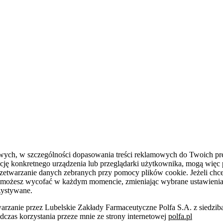
owych, w szczególności dopasowania treści reklamowych do Twoich pre
cję konkretnego urządzenia lub przeglądarki użytkownika, mogą więc
przetwarzanie danych zebranych przy pomocy plików cookie. Jeżeli chc
 możesz wycofać w każdym momencie, zmieniając wybrane ustawienia. Je
zystywane.
arzanie przez Lubelskie Zakłady Farmaceutyczne Polfa S.A. z siedzib
zas korzystania przeze mnie ze strony internetowej
polfa.pl