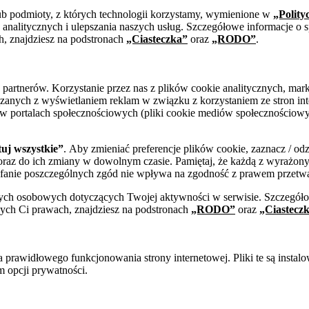
ub podmioty, z których technologii korzystamy, wymienione w
„Polity
analitycznych i ulepszania naszych usług. Szczegółowe informacje o s
h, znajdziesz na podstronach
„Ciasteczka”
oraz
„RODO”
.
h partnerów. Korzystanie przez nas z plików cookie analitycznych, 
zanych z wyświetlaniem reklam w związku z korzystaniem ze stron int
 w portalach społecznościowych (pliki cookie mediów społecznościowyc
uj wszystkie”
. Aby zmieniać preferencje plików cookie, zaznacz / od
oraz do ich zmiany w dowolnym czasie. Pamiętaj, że każdą z wyraż
fanie poszczególnych zgód nie wpływa na zgodność z prawem przetw
nych osobowych dotyczących Twojej aktywności w serwisie. Szczegóło
cych Ci prawach, znajdziesz na podstronach
„RODO”
oraz
„Ciastecz
a prawidłowego funkcjonowania strony internetowej. Pliki te są insta
m opcji prywatności.