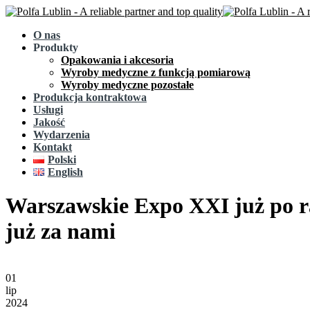
O nas
Produkty
Opakowania i akcesoria
Wyroby medyczne z funkcją pomiarową
Wyroby medyczne pozostałe
Produkcja kontraktowa
Usługi
Jakość
Wydarzenia
Kontakt
Polski
English
Warszawskie Expo XXI już po raz
już za nami
01
lip
2024